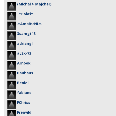
(Michał > Majcher)
..::Polaś::..
.::AmaR:.:NL::.
3samgt13
adriangl
aL3x-73
Arnook
Bauhaus
Beniel
fabiano
FChriss
Freiwild