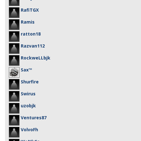
RafiTGX
Ramis
ratton18
Razvan112
RockweLLbjk
Sax™
Shurfire
Swirus
uzobjk
Ventures87
VolvoFh