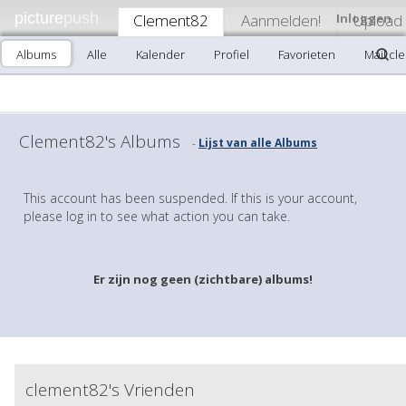
picture
push
Clement82
Aanmelden!
Inloggen
Upload
Albums
Alle
Kalender
Profiel
Favorieten
Mail cl
Clement82's Albums
Lijst van alle Albums
-
This account has been suspended. If this is your account,
please log in to see what action you can take.
Er zijn nog geen (zichtbare) albums!
clement82's Vrienden